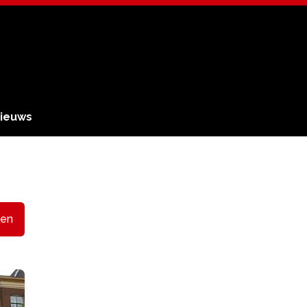
ieuws
en