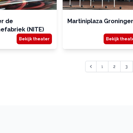
r de
Martiniplaza Groninge
efabriek (NITE)
Bekijk theater
Bekijk theat
1
2
3