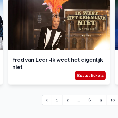
Fred van Leer -Ik weet het eigenlijk
niet
Bestel tickets
1
2
...
8
9
10