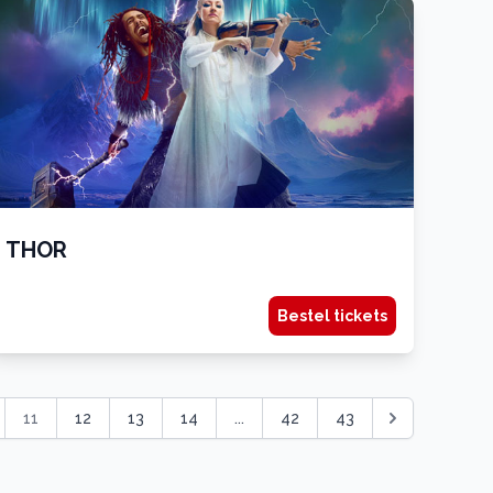
THOR
Bestel tickets
11
12
13
14
...
42
43